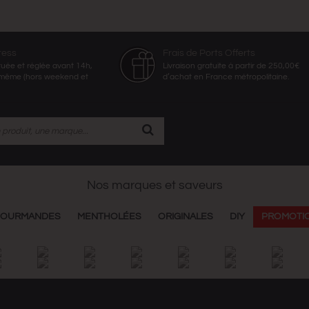
ress
Frais de Ports Offerts
ée et réglée avant 14h,
Livraison gratuite à partir de 250,00€
r même (hors weekend et
d’achat en France métropolitaine.
Nos marques et saveurs
OURMANDES
MENTHOLÉES
ORIGINALES
DIY
PROMOTI