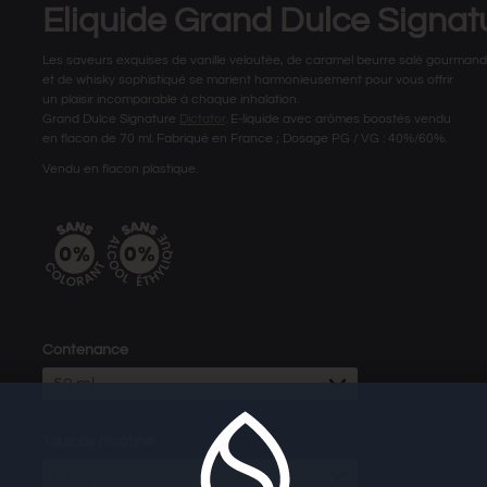
Eliquide Grand Dulce Signat
Les saveurs exquises de vanille veloutée, de caramel beurre salé gourmand
et de whisky sophistiqué se marient harmonieusement pour vous offrir
un plaisir incomparable à chaque inhalation.
Grand Dulce Signature
Dictator
. E-liquide avec arômes boostés vendu
en flacon de 70 ml. Fabriqué en France ; Dosage PG / VG : 40%/60%.
Vendu en flacon plastique.
Contenance
50 ml
Taux de nicotine
0 mg