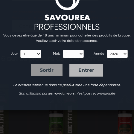
Site grossiste réservé aux professionnels de la vape.
Pour connaitre nos tarifs et passer commande, créez un compte ou conne
Connexion
Vous devez être âgé de 18 ans minimum pour acheter des produits de la vape.
Veuillez saisir votre date de naissance.
Jour
Mois
Année
6 autres produits dans la même catégorie
Sortir
Entrer
La nicotine contenue dans ce produit crée une forte dépendance.
Son utilisation par les non-fumeurs n’est pas recommandée