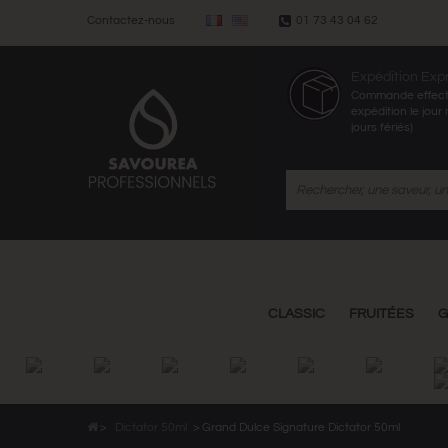
Contactez-nous
01 73 43 04 62
Expédition Exp
Commande effectu
expédition le jou
jours fériés)
CLASSIC
FRUITÉES
G
>
Dictator 50ml
>
Grand Dulce Signature Dictator 50ml