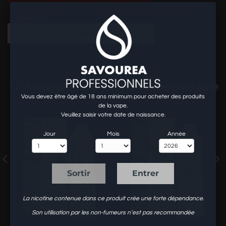
Site grossiste réservé aux professionnels de la vape.
Pour connaitre nos tarifs et passer commande, créez un compte ou
connectez-vous.
Connexion
17 autres produits dans la même catégorie
Vous devez être âgé de 18 ans minimum pour acheter des produits
de la vape.
Veuillez saisir votre date de naissance.
Jour
Mois
Année
Sortir
Entrer
La nicotine contenue dans ce produit crée une forte dépendance.
Son utilisation par les non-fumeurs n’est pas recommandée