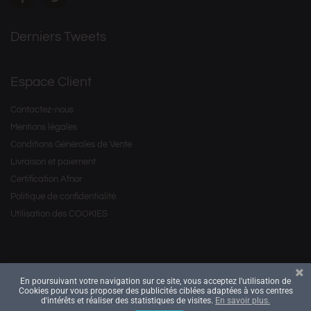
Derniers Tweets
Espace Client
Contactez-nous
Mentions légales
Conditions Générales de Vente
Livraison et paiement
Certification Afnor
Politique de confidentialité.
Utilisation des COOKIES
En poursuivant votre navigation sur ce site, vous acceptez l'utilisation de
Copyright © 2016 by
. All Rights Reserved.
Savourea
Cookies pour vous proposer des publicités ciblées adaptées à vos centres
d'intérêts et réaliser des statistiques de visites.
En savoir plus.
Site réalisé par
Kiwik - Agence digitale